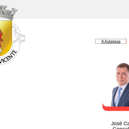
A Autarquia
Está em...
A Autarquia
Consulta Pública
Todos os documentos
Volta
01 - Câmara Municipal
07 - R
Atas
Mapa 
2026
José Ca
2025
Mapa 
Gonçal