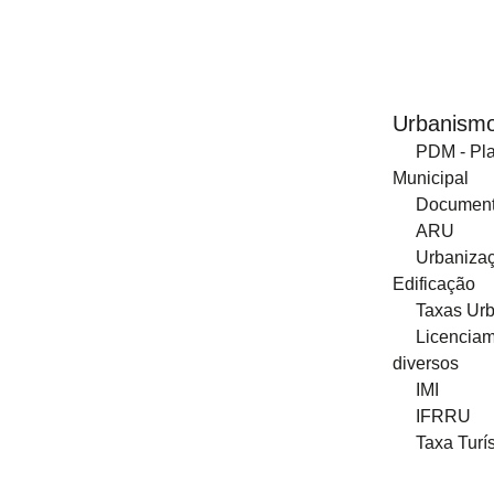
Regimento
03 - Instrumentos de Gestão
Urbanism
Contas Consolidadas
PDM - Pla
Municipal
Declarações ao abrigo do LCPA
Document
ARU
2023
Urbaniza
Edificação
2022
Taxas Urb
Documentos de Prestação de Contas
Licencia
diversos
2025
IMI
IFRRU
2024
Taxa Turís
2023