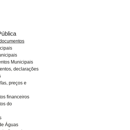
Pública
 documentos
cipais
unicipais
ntos Municipais
ntos, declarações
s
ifas, preços e
s financeiros
os do
s
de Águas