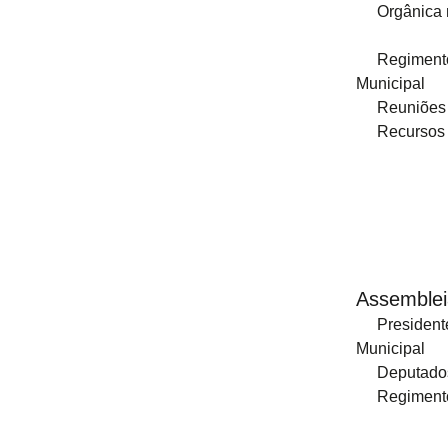
2014
Orgânica 
Mapa 
2013
Regiment
Municipal
Editais
Reuniões
Recursos
2026
2025
2024
2023
Assemblei
2022
President
Municipal
2021
Deputado
Regiment
2020
2019