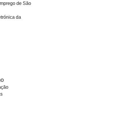
Emprego de São
etrónica da
ho
ação
as