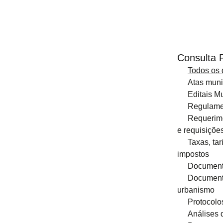
2018
2017
Consulta 
Regimento
Todos os
02 - Assembleia Municipal
Atas muni
Editais M
Atas
Regulame
Requerime
2026
e requisiçõe
Taxas, tar
2025
impostos
Documento
2024
Document
2023
urbanismo
Protocolo
2022
Análises 