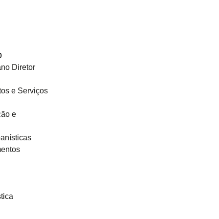
o
no Diretor
os e Serviços
ção e
anísticas
mentos
tica