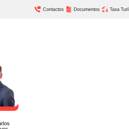
Contactos
Documentos
Taxa Turí
r
ECURSOS HUMANOS
- MAPA DE PESSOAL
de Pessoal - 2026
rlos
de Pessoal - 2025
ves