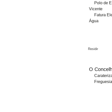
Documentos Previsionais
Polo de 
Vicente
2026
Fatura El
Água
2025
2024
2023
Residir
2022
2021
O Concel
Carateriz
2020
Freguesi
2019
2018
2017