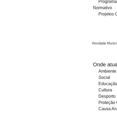
Programa
2021
Normativo
Projetos 
2020
2019
2018
Atividade Munici
2017
2016
Onde atu
Ambiente
2015
Social
2014
Educaçã
Cultura
2013
Desporto
Proteção 
Editais
Causa An
2026