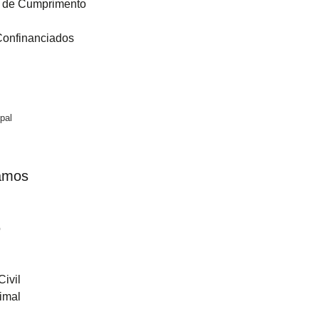
 de Cumprimento
Confinanciados
pal
amos
o
Civil
imal