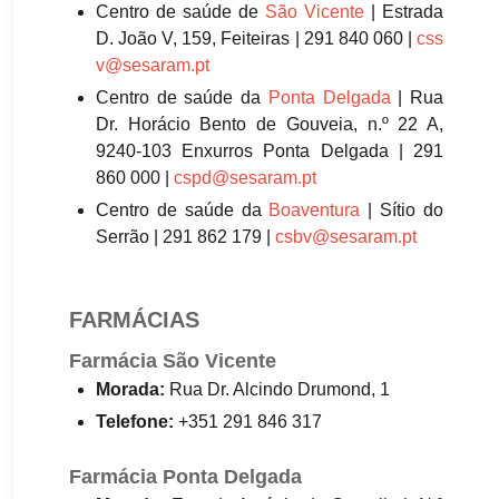
Centro de saúde de
São Vicente
| Estrada
D. João V, 159, Feiteiras | 291 840 060 |
css
v@sesaram.pt
Centro de saúde da
Ponta Delgada
| Rua
Dr. Horácio Bento de Gouveia, n.º 22 A,
9240-103 Enxurros Ponta Delgada | 291
860 000 |
cspd@sesaram.pt
Centro de saúde da
Boaventura
| Sítio do
Serrão | 291 862 179 |
csbv@sesaram.pt
FARMÁCIAS
Farmácia São Vicente
Morada:
Rua Dr. Alcindo Drumond, 1
Telefone:
+351 291 846 317
Farmácia Ponta Delgada